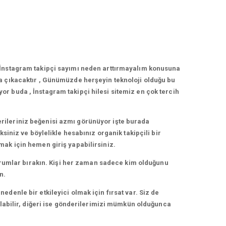
 İnstagram takipçi sayımı neden arttırmayalım konusuna
a çıkacaktır , Günümüzde herşeyin teknoloji olduğu bu
r buda , İnstagram takipçi hilesi sitemiz en çok tercih
rileriniz beğenisi azmı görünüyor işte burada
siniz ve böylelikle hesabınız organik takipçili bir
mak için hemen giriş yapabilirsiniz.
yorumlar bırakın. Kişi her zaman sadece kim olduğunu
n.
denle bir etkileyici olmak için fırsat var. Siz de
olabilir, diğeri ise gönderilerimizi mümkün olduğunca