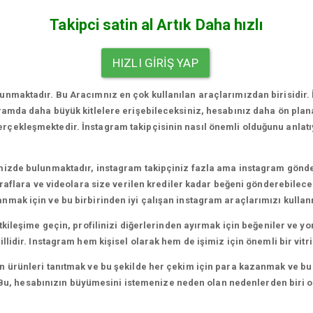
Takipci satin al Artık Daha hızlı
HIZLI GIRIŞ YAP
nmaktadır. Bu Aracımnız en çok kullanılan araçlarımızdan birisidir.
gramda daha büyük kitlelere erişebileceksiniz, hesabınız daha ön plan
ekleşmektedir. İnstagram takipçisinin nasıl önemli olduğunu anlatıyo
mizde bulunmaktadır, instagram takipçiniz fazla ama instagram gönde
ğraflara ve videolara size verilen krediler kadar beğeni gönderebilecek
mak için ve bu birbirinden iyi çalışan instagram araçlarımızı kullan
etkileşime geçin, profilinizi diğerlerinden ayırmak için beğeniler ve 
lidir. Instagram hem kişisel olarak hem de işimiz için önemli bir vitri
ürünleri tanıtmak ve bu şekilde her çekim için para kazanmak ve bu ne
iz. Bu, hesabınızın büyümesini istemenize neden olan nedenlerden biri 