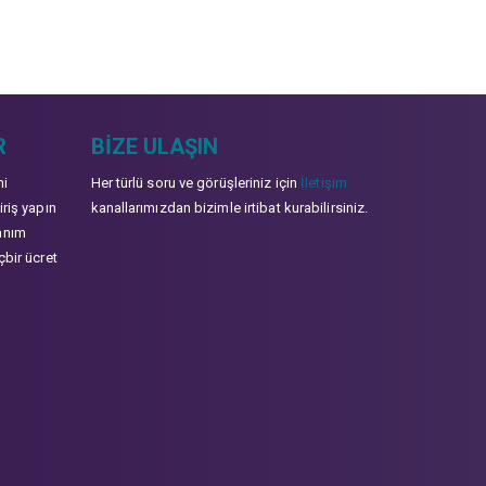
R
BIZE ULAŞIN
mi
Her türlü soru ve görüşleriniz için
İletişim
iriş yapın
kanallarımızdan bizimle irtibat kurabilirsiniz.
anım
çbir ücret