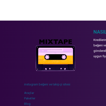
NASIL
Kredileri
beğeni ve
gönderebi
uygun fiya
instagram beğeni ve takipçi sitesi
Araçlar
Paketler
Blog