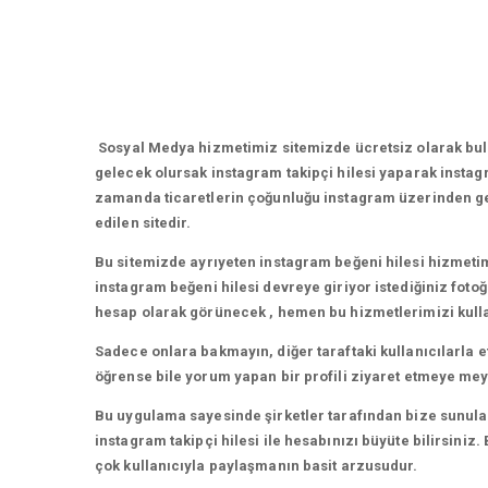
Sosyal Medya hizmetimiz sitemizde ücretsiz olarak bulu
gelecek olursak instagram takipçi hilesi yaparak insta
zamanda ticaretlerin çoğunluğu instagram üzerinden gerç
edilen sitedir.
Bu sitemizde ayrıyeten instagram beğeni hilesi hizmeti
instagram beğeni hilesi devreye giriyor istediğiniz foto
hesap olarak görünecek , hemen bu hizmetlerimizi kullan
Sadece onlara bakmayın, diğer taraftaki kullanıcılarla 
öğrense bile yorum yapan bir profili ziyaret etmeye meyil
Bu uygulama sayesinde şirketler tarafından bize sunulan 
instagram takipçi hilesi ile hesabınızı büyüte bilirsin
çok kullanıcıyla paylaşmanın basit arzusudur.