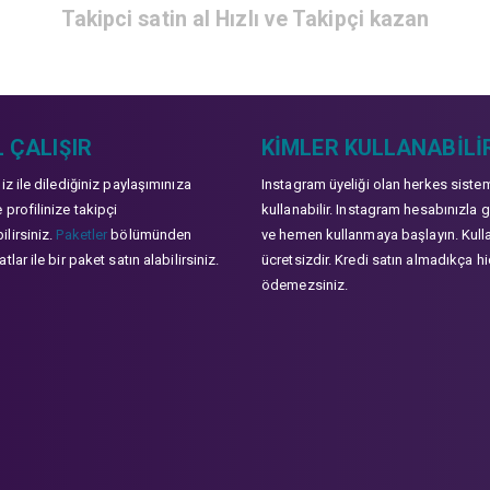
Takipci satin al Hızlı ve Takipçi kazan
 ÇALIŞIR
KIMLER KULLANABILI
niz ile dilediğiniz paylaşımınıza
Instagram üyeliği olan herkes siste
 profilinize takipçi
kullanabilir. Instagram hesabınızla g
lirsiniz.
Paketler
bölümünden
ve hemen kullanmaya başlayın. Kull
tlar ile bir paket satın alabilirsiniz.
ücretsizdir. Kredi satın almadıkça hi
ödemezsiniz.