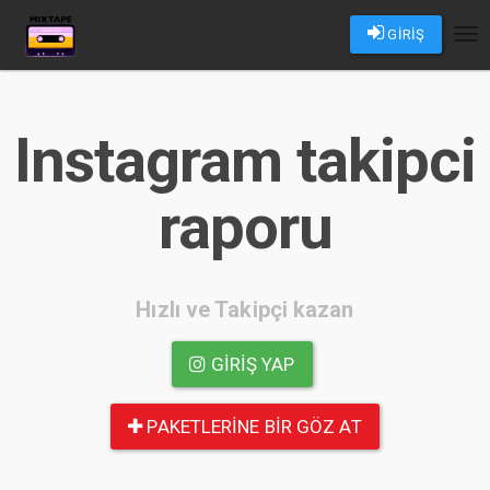
GİRİŞ
Tog
nav
Instagram takipci
raporu
Hızlı ve Takipçi kazan
GIRIŞ YAP
PAKETLERINE BIR GÖZ AT