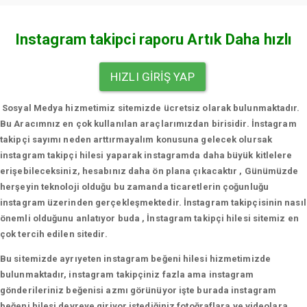
Instagram takipci raporu Artık Daha hızlı
HIZLI GIRIŞ YAP
Sosyal Medya hizmetimiz sitemizde ücretsiz olarak bulunmaktadır.
Bu Aracımnız en çok kullanılan araçlarımızdan birisidir. İnstagram
takipçi sayımı neden arttırmayalım konusuna gelecek olursak
instagram takipçi hilesi yaparak instagramda daha büyük kitlelere
erişebileceksiniz, hesabınız daha ön plana çıkacaktır , Günümüzde
herşeyin teknoloji olduğu bu zamanda ticaretlerin çoğunluğu
instagram üzerinden gerçekleşmektedir. İnstagram takipçisinin nasıl
önemli olduğunu anlatıyor buda , İnstagram takipçi hilesi sitemiz en
çok tercih edilen sitedir.
Bu sitemizde ayrıyeten instagram beğeni hilesi hizmetimizde
bulunmaktadır, instagram takipçiniz fazla ama instagram
gönderileriniz beğenisi azmı görünüyor işte burada instagram
beğeni hilesi devreye giriyor istediğiniz fotoğraflara ve videolara