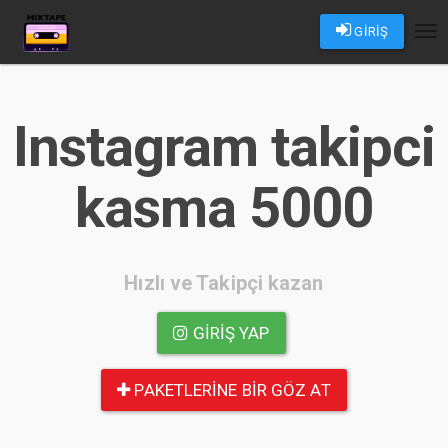
GİRİŞ
Tog
nav
Instagram takipci
kasma 5000
Hızlı ve Takipçi kazan
GIRIŞ YAP
PAKETLERINE BIR GÖZ AT