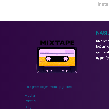
Insta
NASIL
Kredileri
beğeni ve
gönderebi
uygun fiya
instagram beğeni ve takipçi sitesi
Araçlar
Paketler
Blog