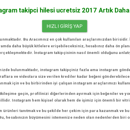
agram takipci hilesi ucretsiz 2017 Artık Daha 
HIZLI GIRIŞ YAP
nmaktadır. Bu Aracımnız en çok kullanılan araçlarımızdan birisidir.
gramda daha büyük kitlelere erişebileceksiniz, hesabınız daha ön plan
ekleşmektedir. İnstagram takipçisinin nasıl önemli olduğunu anlatıyo
mizde bulunmaktadır, instagram takipçiniz fazla ama instagram gönde
ğraflara ve videolara size verilen krediler kadar beğeni gönderebilecek
mak için ve bu birbirinden iyi çalışan instagram araçlarımızı kullan
etkileşime geçin, profilinizi diğerlerinden ayırmak için beğeniler ve 
lidir. Instagram hem kişisel olarak hem de işimiz için önemli bir vitri
ürünleri tanıtmak ve bu şekilde her çekim için para kazanmak ve bu ne
iz. Bu, hesabınızın büyümesini istemenize neden olan nedenlerden biri 