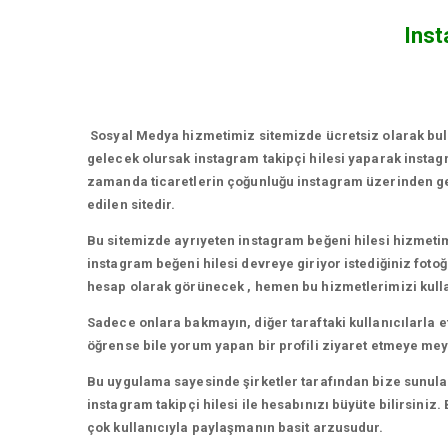
Inst
Sosyal Medya hizmetimiz sitemizde ücretsiz olarak bulu
gelecek olursak instagram takipçi hilesi yaparak insta
zamanda ticaretlerin çoğunluğu instagram üzerinden gerç
edilen sitedir.
Bu sitemizde ayrıyeten instagram beğeni hilesi hizmeti
instagram beğeni hilesi devreye giriyor istediğiniz foto
hesap olarak görünecek , hemen bu hizmetlerimizi kullan
Sadece onlara bakmayın, diğer taraftaki kullanıcılarla 
öğrense bile yorum yapan bir profili ziyaret etmeye meyil
Bu uygulama sayesinde şirketler tarafından bize sunulan 
instagram takipçi hilesi ile hesabınızı büyüte bilirsin
çok kullanıcıyla paylaşmanın basit arzusudur.