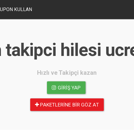
UPON KULLAN
takipci hilesi uc
Hızlı ve Takipçi kazan
GIRIŞ YAP
PAKETLERINE BIR GÖZ AT