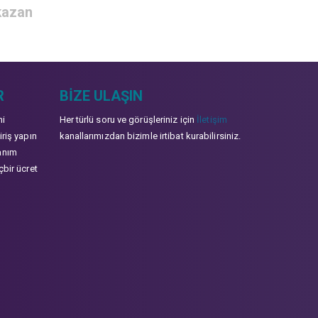
 kazan
R
BIZE ULAŞIN
mi
Her türlü soru ve görüşleriniz için
İletişim
iriş yapın
kanallarımızdan bizimle irtibat kurabilirsiniz.
anım
çbir ücret