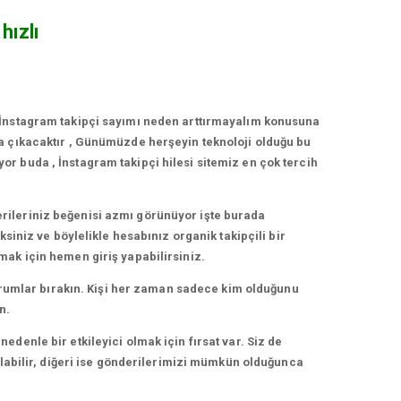
hızlı
 İnstagram takipçi sayımı neden arttırmayalım konusuna
a çıkacaktır , Günümüzde herşeyin teknoloji olduğu bu
r buda , İnstagram takipçi hilesi sitemiz en çok tercih
rileriniz beğenisi azmı görünüyor işte burada
siniz ve böylelikle hesabınız organik takipçili bir
mak için hemen giriş yapabilirsiniz.
yorumlar bırakın. Kişi her zaman sadece kim olduğunu
n.
denle bir etkileyici olmak için fırsat var. Siz de
olabilir, diğeri ise gönderilerimizi mümkün olduğunca