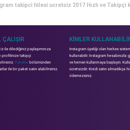
gram takipci hilesi ucretsiz 2017 Hızlı ve Takipçi
 ÇALIŞIR
KIMLER KULLANABILI
niz ile dilediğiniz paylaşımınıza
Instagram üyeliği olan herkes siste
 profilinize takipçi
kullanabilir. Instagram hesabınızla g
lirsiniz.
Paketler
bölümünden
ve hemen kullanmaya başlayın. Kull
tlar ile bir paket satın alabilirsiniz.
ücretsizdir. Kredi satın almadıkça hi
ödemezsiniz.