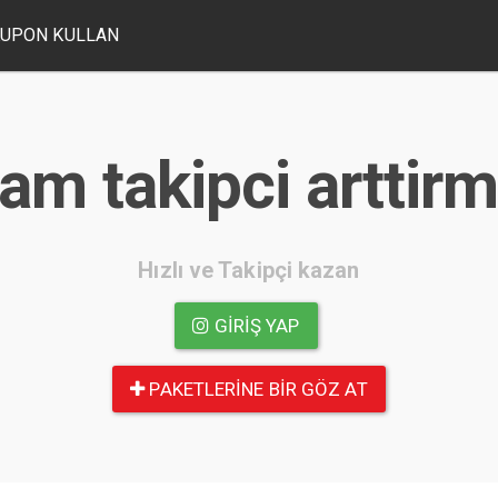
UPON KULLAN
am takipci arttirm
Hızlı ve Takipçi kazan
GIRIŞ YAP
PAKETLERINE BIR GÖZ AT