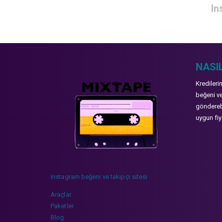
In
NASIL
Kredileri
beğeni ve
gönderebi
uygun fiya
instagram beğeni ve takipçi sitesi
Araçlar
Paketler
Blog