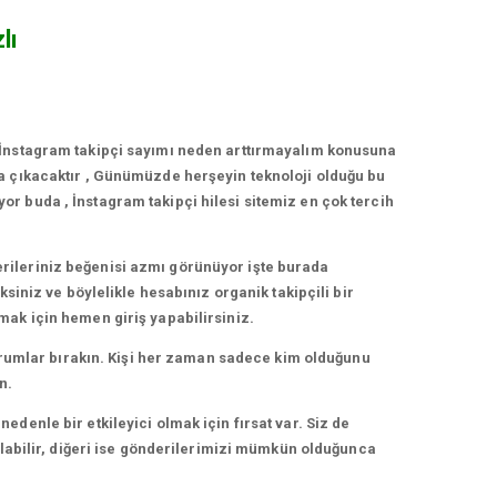
lı
 İnstagram takipçi sayımı neden arttırmayalım konusuna
a çıkacaktır , Günümüzde herşeyin teknoloji olduğu bu
r buda , İnstagram takipçi hilesi sitemiz en çok tercih
rileriniz beğenisi azmı görünüyor işte burada
siniz ve böylelikle hesabınız organik takipçili bir
mak için hemen giriş yapabilirsiniz.
yorumlar bırakın. Kişi her zaman sadece kim olduğunu
n.
denle bir etkileyici olmak için fırsat var. Siz de
olabilir, diğeri ise gönderilerimizi mümkün olduğunca