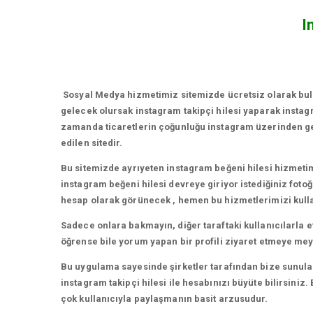
I
Sosyal Medya hizmetimiz sitemizde ücretsiz olarak bulu
gelecek olursak instagram takipçi hilesi yaparak insta
zamanda ticaretlerin çoğunluğu instagram üzerinden gerç
edilen sitedir.
Bu sitemizde ayrıyeten instagram beğeni hilesi hizmeti
instagram beğeni hilesi devreye giriyor istediğiniz foto
hesap olarak görünecek , hemen bu hizmetlerimizi kullan
Sadece onlara bakmayın, diğer taraftaki kullanıcılarla 
öğrense bile yorum yapan bir profili ziyaret etmeye meyil
Bu uygulama sayesinde şirketler tarafından bize sunulan 
instagram takipçi hilesi ile hesabınızı büyüte bilirsin
çok kullanıcıyla paylaşmanın basit arzusudur.