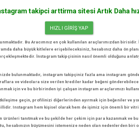
nstagram takipci arttirma sitesi Artık Daha hız
HIZLI GIRIŞ YAP
nmaktadır. Bu Aracımnız en çok kullanılan araçlarımızdan birisidir.
gramda daha büyük kitlelere erişebileceksiniz, hesabınız daha ön plan
ekleşmektedir. İnstagram takipçisinin nasıl önemli olduğunu anlatıyo
mizde bulunmaktadır, instagram takipçiniz fazla ama instagram gönde
ğraflara ve videolara size verilen krediler kadar beğeni gönderebilecek
mak için ve bu birbirinden iyi çalışan instagram araçlarımızı kullan
etkileşime geçin, profilinizi diğerlerinden ayırmak için beğeniler ve 
lidir. Instagram hem kişisel olarak hem de işimiz için önemli bir vitri
ürünleri tanıtmak ve bu şekilde her çekim için para kazanmak ve bu ne
iz. Bu, hesabınızın büyümesini istemenize neden olan nedenlerden biri 