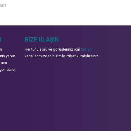
zan
R
BIZE ULAŞIN
mi
Her türlü soru ve görüşleriniz için
İletişim
iriş yapın
kanallarımızdan bizimle irtibat kurabilirsiniz.
anım
çbir ücret