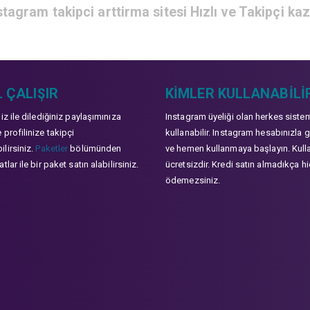
stagram takipci arttirma sitesi Hızlı ve Takipçi ka
 ÇALIŞIR
KIMLER KULLANABILI
niz ile dilediğiniz paylaşımınıza
Instagram üyeliği olan herkes siste
 profilinize takipçi
kullanabilir. Instagram hesabınızla g
lirsiniz.
Paketler
bölümünden
ve hemen kullanmaya başlayın. Kull
tlar ile bir paket satın alabilirsiniz.
ücretsizdir. Kredi satın almadıkça hi
ödemezsiniz.