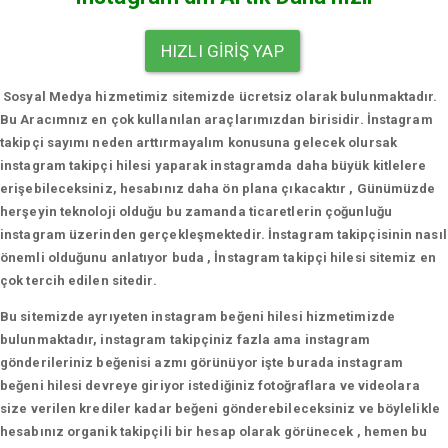
HIZLI GIRIŞ YAP
Sosyal Medya hizmetimiz sitemizde ücretsiz olarak bulunmaktadır.
Bu Aracımnız en çok kullanılan araçlarımızdan birisidir. İnstagram
takipçi sayımı neden arttırmayalım konusuna gelecek olursak
instagram takipçi hilesi yaparak instagramda daha büyük kitlelere
erişebileceksiniz, hesabınız daha ön plana çıkacaktır , Günümüzde
herşeyin teknoloji olduğu bu zamanda ticaretlerin çoğunluğu
instagram üzerinden gerçekleşmektedir. İnstagram takipçisinin nasıl
önemli olduğunu anlatıyor buda , İnstagram takipçi hilesi sitemiz en
çok tercih edilen sitedir.
Bu sitemizde ayrıyeten instagram beğeni hilesi hizmetimizde
bulunmaktadır, instagram takipçiniz fazla ama instagram
gönderileriniz beğenisi azmı görünüyor işte burada instagram
beğeni hilesi devreye giriyor istediğiniz fotoğraflara ve videolara
size verilen krediler kadar beğeni gönderebileceksiniz ve böylelikle
hesabınız organik takipçili bir hesap olarak görünecek , hemen bu