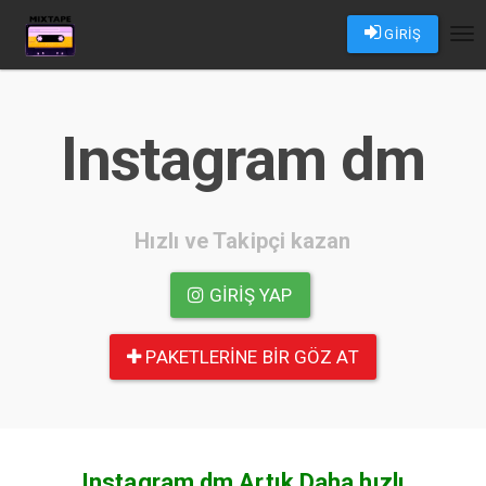
GİRİŞ
Tog
nav
Instagram dm
Hızlı ve Takipçi kazan
GIRIŞ YAP
PAKETLERINE BIR GÖZ AT
Instagram dm Artık Daha hızlı