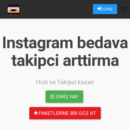
GİRİŞ
Tog
nav
Instagram bedava
takipci arttirma
Hızlı ve Takipçi kazan
GIRIŞ YAP
PAKETLERINE BIR GÖZ AT