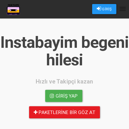
GİRİŞ
Tog
nav
Instabayim begeni
hilesi
Hızlı ve Takipçi kazan
GIRIŞ YAP
PAKETLERINE BIR GÖZ AT