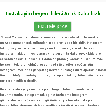
Instabayim begeni hilesi Artık Daha hızlı
HIZLI GIRIŞ YAP
Sosyal Medya hizmetimiz sitemizde ücretsiz olarak bulunmaktadır.
Bu Aracımnız en çok kullanılan araçlarımızdan birisidir. İnstagram
takipçi sayımı neden arttırmayalım konusuna gelecek olursak
instagram takipçi hilesi yaparak instagramda daha büyük kitlelere
erişebileceksiniz, hesabınız daha ön plana çıkacaktır , Günümüzde
herşeyin teknoloji olduğu bu zamanda ticaretlerin çoğunluğu
instagram üzerinden gerçekleşmektedir. İnstagram takipçisinin nasıl
önemli olduğunu anlatıyor buda , İnstagram takipçi hilesi sitemiz en
çok tercih edilen sitedir.
Bu sitemizde ayrıyeten instagram beğeni hilesi hizmetimizde
bulunmaktadır, instagram takipçiniz fazla ama instagram
gönderileriniz beğenisi azmı görünüyor işte burada instagram
beğeni hilesi devreye giriyor istediğiniz fotoğraflara ve videolara